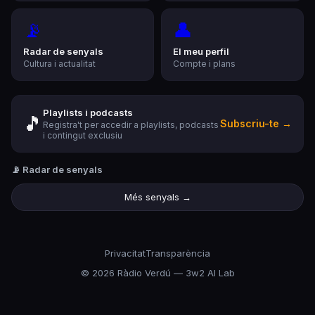
📡
👤
Radar de senyals
El meu perfil
Cultura i actualitat
Compte i plans
Playlists i podcasts
🎵
Subscriu-te →
Registra't per accedir a playlists, podcasts
i contingut exclusiu
📡 Radar de senyals
Més senyals →
Privacitat
Transparència
©
2026
Ràdio Verdú — 3w2 AI Lab