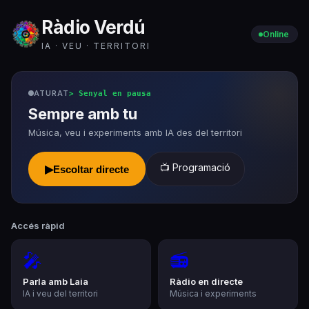
Ràdio Verdú
Online
IA · VEU · TERRITORI
ATURAT
>
Senyal en pausa
Sempre amb tu
Música, veu i experiments amb IA des del territori
📺 Programació
▶
Escoltar directe
Accés ràpid
🎤
📻
Parla amb Laia
Ràdio en directe
IA i veu del territori
Música i experiments