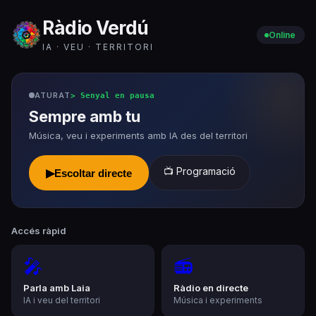
Ràdio Verdú
Online
IA · VEU · TERRITORI
ATURAT
>
Senyal en pausa
Sempre amb tu
Música, veu i experiments amb IA des del territori
📺 Programació
▶
Escoltar directe
Accés ràpid
🎤
📻
Parla amb Laia
Ràdio en directe
IA i veu del territori
Música i experiments