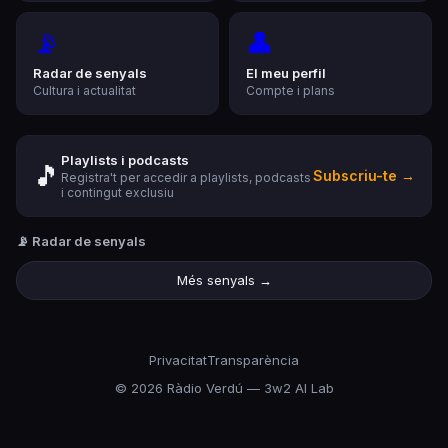
📡
👤
Radar de senyals
El meu perfil
Cultura i actualitat
Compte i plans
Playlists i podcasts
🎵
Subscriu-te →
Registra't per accedir a playlists, podcasts
i contingut exclusiu
📡 Radar de senyals
Més senyals →
Privacitat
Transparència
©
2026
Ràdio Verdú — 3w2 AI Lab