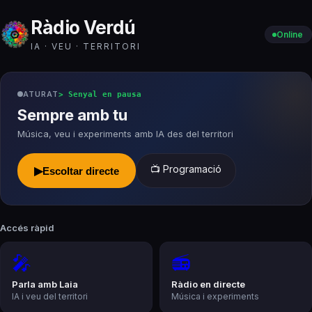
Ràdio Verdú
Online
IA · VEU · TERRITORI
ATURAT
>
Senyal en pausa
Sempre amb tu
Música, veu i experiments amb IA des del territori
📺 Programació
▶
Escoltar directe
Accés ràpid
🎤
📻
Parla amb Laia
Ràdio en directe
IA i veu del territori
Música i experiments