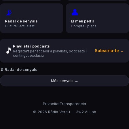
📡
👤
Radar de senyals
El meu perfil
Cultura i actualitat
Compte i plans
Playlists i podcasts
🎵
Subscriu-te →
Registra't per accedir a playlists, podcasts i
contingut exclusiu
📡 Radar de senyals
Més senyals →
Privacitat
Transparència
©
2026
Ràdio Verdú — 3w2 AI Lab