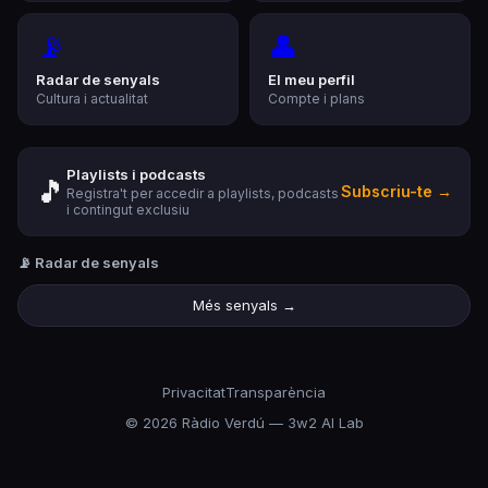
📡
👤
Radar de senyals
El meu perfil
Cultura i actualitat
Compte i plans
Playlists i podcasts
🎵
Subscriu-te →
Registra't per accedir a playlists, podcasts
i contingut exclusiu
📡 Radar de senyals
Més senyals →
Privacitat
Transparència
©
2026
Ràdio Verdú — 3w2 AI Lab