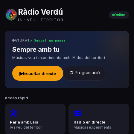
Ràdio Verdú
Online
IA · VEU · TERRITORI
ATURAT
>
Senyal en pausa
Sempre amb tu
Música, veu i experiments amb IA des del territori
📺 Programació
▶
Escoltar directe
Accés ràpid
🎤
📻
Parla amb Laia
Ràdio en directe
IA i veu del territori
Música i experiments