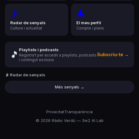
📡
👤
Radar de senyals
El meu perfil
Cultura i actualitat
Compte i plans
Playlists i podcasts
🎵
Subscriu-te →
Registra't per accedir a playlists, podcasts
i contingut exclusiu
📡 Radar de senyals
Més senyals →
Privacitat
Transparència
©
2026
Ràdio Verdú — 3w2 AI Lab