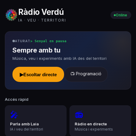
Ràdio Verdú
Online
IA · VEU · TERRITORI
ATURAT
>
Senyal en pausa
Sempre amb tu
Música, veu i experiments amb IA des del territori
📺 Programació
▶
Escoltar directe
Accés ràpid
🎤
📻
Parla amb Laia
Ràdio en directe
IA i veu del territori
Música i experiments