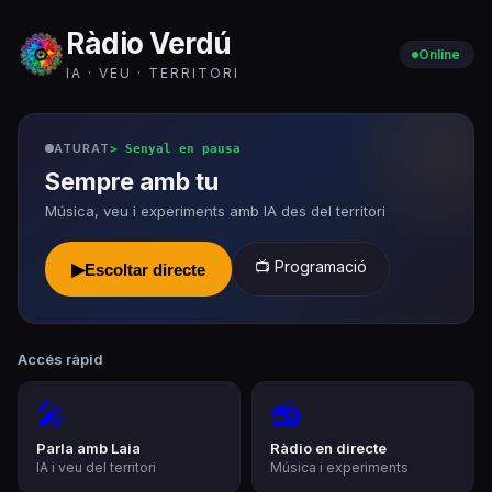
Ràdio Verdú
Online
IA · VEU · TERRITORI
ATURAT
>
Senyal en pausa
Sempre amb tu
Música, veu i experiments amb IA des del territori
📺 Programació
▶
Escoltar directe
Accés ràpid
🎤
📻
Parla amb Laia
Ràdio en directe
IA i veu del territori
Música i experiments