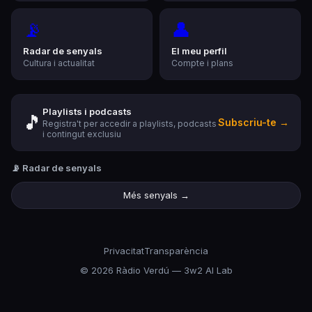
📡
👤
Radar de senyals
El meu perfil
Cultura i actualitat
Compte i plans
Playlists i podcasts
🎵
Subscriu-te →
Registra't per accedir a playlists, podcasts
i contingut exclusiu
📡 Radar de senyals
Més senyals →
Privacitat
Transparència
©
2026
Ràdio Verdú — 3w2 AI Lab