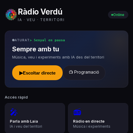
Ràdio Verdú
Online
IA · VEU · TERRITORI
ATURAT
>
Senyal en pausa
Sempre amb tu
Música, veu i experiments amb IA des del territori
📺 Programació
▶
Escoltar directe
Accés ràpid
🎤
📻
Parla amb Laia
Ràdio en directe
IA i veu del territori
Música i experiments