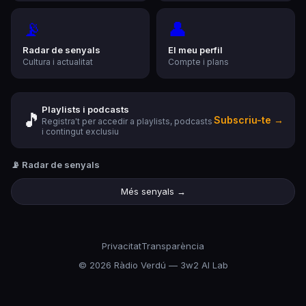
📡
👤
Radar de senyals
El meu perfil
Cultura i actualitat
Compte i plans
Playlists i podcasts
🎵
Subscriu-te →
Registra't per accedir a playlists, podcasts
i contingut exclusiu
📡 Radar de senyals
Més senyals →
Privacitat
Transparència
©
2026
Ràdio Verdú — 3w2 AI Lab