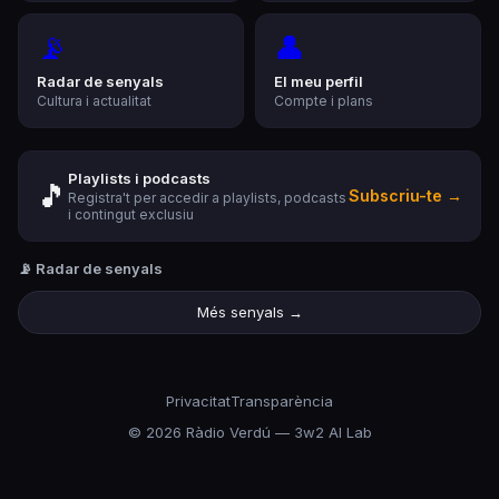
📡
👤
Radar de senyals
El meu perfil
Cultura i actualitat
Compte i plans
Playlists i podcasts
🎵
Subscriu-te →
Registra't per accedir a playlists, podcasts
i contingut exclusiu
📡 Radar de senyals
Més senyals →
Privacitat
Transparència
©
2026
Ràdio Verdú — 3w2 AI Lab