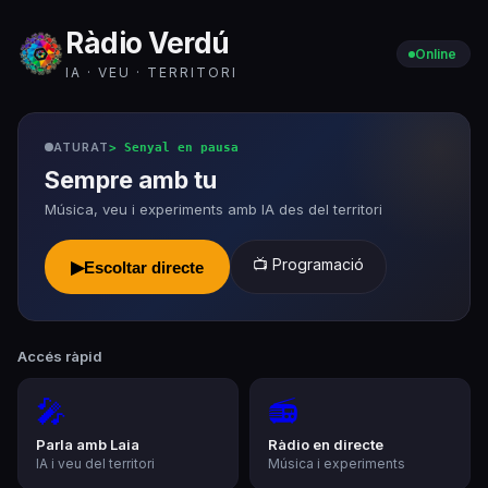
Ràdio Verdú
Online
IA · VEU · TERRITORI
ATURAT
>
Senyal en pausa
Sempre amb tu
Música, veu i experiments amb IA des del territori
📺 Programació
▶
Escoltar directe
Accés ràpid
🎤
📻
Parla amb Laia
Ràdio en directe
IA i veu del territori
Música i experiments