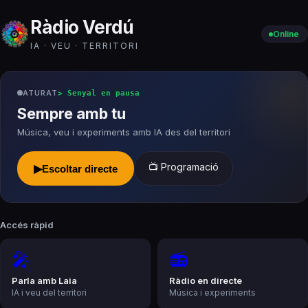
Ràdio Verdú
Online
IA · VEU · TERRITORI
ATURAT
>
Senyal en pausa
Sempre amb tu
Música, veu i experiments amb IA des del territori
📺 Programació
▶
Escoltar directe
Accés ràpid
🎤
📻
Parla amb Laia
Ràdio en directe
IA i veu del territori
Música i experiments