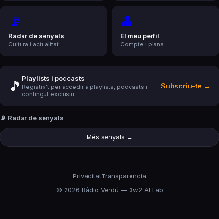
📡
👤
Radar de senyals
El meu perfil
Cultura i actualitat
Compte i plans
Playlists i podcasts
🎵
Subscriu-te →
Registra't per accedir a playlists, podcasts i
contingut exclusiu
📡 Radar de senyals
Més senyals →
Privacitat
Transparència
©
2026
Ràdio Verdú — 3w2 AI Lab