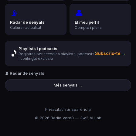
📡
👤
Radar de senyals
El meu perfil
Cultura i actualitat
Compte i plans
Playlists i podcasts
🎵
Subscriu-te →
Registra't per accedir a playlists, podcasts
i contingut exclusiu
📡 Radar de senyals
Més senyals →
Privacitat
Transparència
©
2026
Ràdio Verdú — 3w2 AI Lab