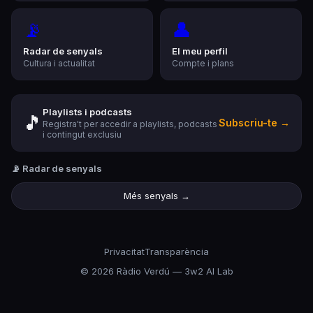
📡
👤
Radar de senyals
El meu perfil
Cultura i actualitat
Compte i plans
Playlists i podcasts
🎵
Subscriu-te →
Registra't per accedir a playlists, podcasts
i contingut exclusiu
📡 Radar de senyals
Més senyals →
Privacitat
Transparència
©
2026
Ràdio Verdú — 3w2 AI Lab