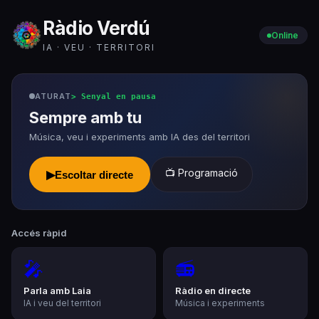
Ràdio Verdú
Online
IA · VEU · TERRITORI
ATURAT
>
Senyal en pausa
Sempre amb tu
Música, veu i experiments amb IA des del territori
📺 Programació
▶
Escoltar directe
Accés ràpid
🎤
📻
Parla amb Laia
Ràdio en directe
IA i veu del territori
Música i experiments